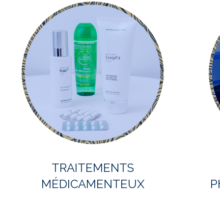
S
A
V
O
I
R
P
L
U
S
…
TRAITEMENTS
MÉDICAMENTEUX
P