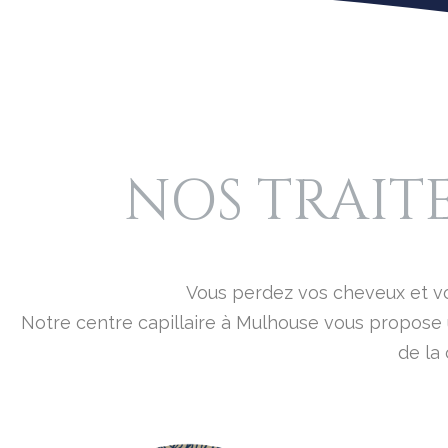
à
M
u
l
h
o
NOS TRAIT
u
s
e
-
Vous perdez vos cheveux et vou
R
Notre centre capillaire à Mulhouse vous propose
é
de la 
s
i
d
e